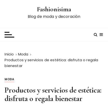
S
Fashionisima
a
l
Blog de moda y decoración
t
a
r
a
l
c
Inicio
Moda
o
Productos y servicios de estética: disfruta o regala
n
bienestar
t
e
MODA
n
i
Productos y servicios de estética:
d
disfruta o regala bienestar
o