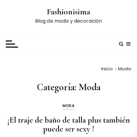
S
Fashionisima
a
l
Blog de moda y decoración
t
a
r
a
l
c
Inicio
Moda
o
n
Categoría:
Moda
t
e
n
MODA
i
d
¡El traje de baño de talla plus también
o
puede ser sexy !