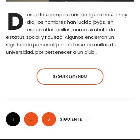
D
esde los tiempos más antiguos hasta hoy
día, los hombres han lucido joyas, en
especial los anillos, como símbolo de
estatus social y riqueza. Algunos encierran un
significado personal, por tratarse de anillos de
universidad, por pertenecer a un club…
SEGUIR LEYENDO
N
1
…
6
SIGUIENTE
a
v