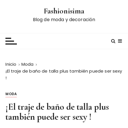
S
Fashionisima
a
l
Blog de moda y decoración
t
a
r
a
l
c
Inicio
Moda
o
¡El traje de baño de talla plus también puede ser sexy
n
!
t
e
MODA
n
i
¡El traje de baño de talla plus
d
también puede ser sexy !
o