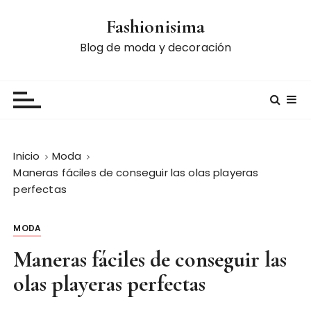
S
Fashionisima
a
l
Blog de moda y decoración
t
a
r
a
l
c
Inicio
Moda
o
Maneras fáciles de conseguir las olas playeras
n
perfectas
t
e
MODA
n
i
Maneras fáciles de conseguir las
d
olas playeras perfectas
o