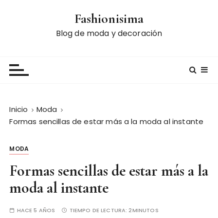
S
Fashionisima
a
l
Blog de moda y decoración
t
a
r
a
l
c
Inicio
Moda
o
Formas sencillas de estar más a la moda al instante
n
t
MODA
e
n
Formas sencillas de estar más a la
i
moda al instante
d
o
HACE 5 AÑOS
TIEMPO DE LECTURA:
2MINUTOS