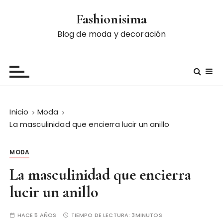
S
Fashionisima
a
l
Blog de moda y decoración
t
a
r
a
l
c
Inicio
Moda
o
La masculinidad que encierra lucir un anillo
n
t
MODA
e
n
La masculinidad que encierra
i
lucir un anillo
d
o
HACE 5 AÑOS
TIEMPO DE LECTURA:
3MINUTOS