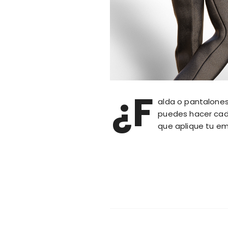
¿F
alda o pantalones
puedes hacer cad
que aplique tu em