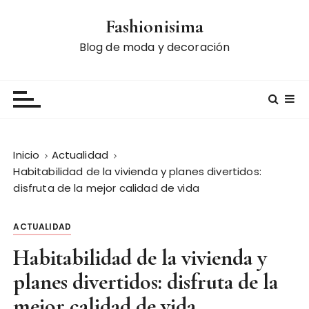
S
Fashionisima
a
l
Blog de moda y decoración
t
a
r
a
l
c
Inicio
Actualidad
o
Habitabilidad de la vivienda y planes divertidos:
n
disfruta de la mejor calidad de vida
t
e
ACTUALIDAD
n
i
Habitabilidad de la vivienda y
d
planes divertidos: disfruta de la
o
mejor calidad de vida