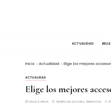
S
a
l
t
a
r
a
ACTUALIDAD
BELL
l
c
o
Inicio
Actualidad
Elige los mejores acceso
n
t
e
ACTUALIDAD
n
Elige los mejores acce
i
d
o
HACE 5 AÑOS
TIEMPO DE LECTURA:
3MINUTOS
P