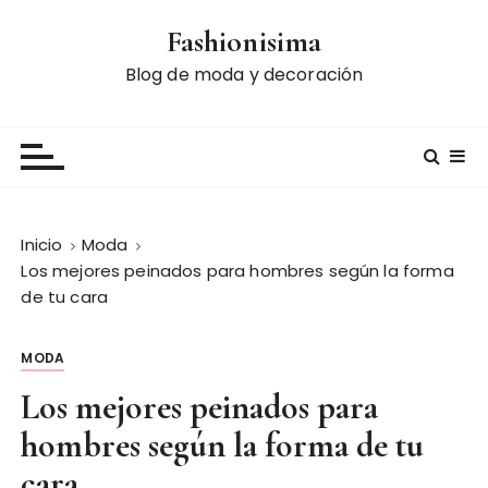
S
Fashionisima
a
l
Blog de moda y decoración
t
a
r
a
l
c
Inicio
Moda
o
Los mejores peinados para hombres según la forma
n
de tu cara
t
e
MODA
n
i
Los mejores peinados para
d
hombres según la forma de tu
o
cara