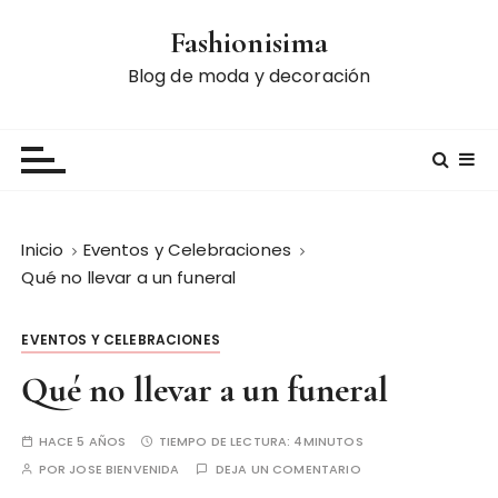
S
Fashionisima
a
l
Blog de moda y decoración
t
a
r
a
l
c
Inicio
Eventos y Celebraciones
o
Qué no llevar a un funeral
n
t
EVENTOS Y CELEBRACIONES
e
n
Qué no llevar a un funeral
i
d
HACE 5 AÑOS
TIEMPO DE LECTURA:
4MINUTOS
o
POR
JOSE BIENVENIDA
DEJA UN COMENTARIO