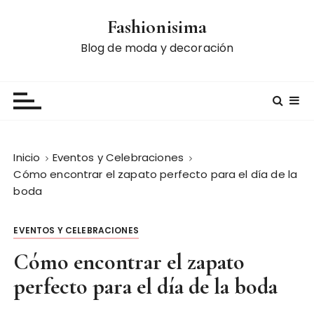
S
Fashionisima
a
l
Blog de moda y decoración
t
a
r
a
l
c
Inicio
Eventos y Celebraciones
o
Cómo encontrar el zapato perfecto para el día de la
n
boda
t
e
EVENTOS Y CELEBRACIONES
n
i
Cómo encontrar el zapato
d
perfecto para el día de la boda
o