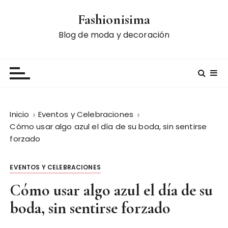
S
Fashionisima
a
l
Blog de moda y decoración
t
a
r
a
l
c
Inicio
Eventos y Celebraciones
o
Cómo usar algo azul el día de su boda, sin sentirse
n
forzado
t
e
EVENTOS Y CELEBRACIONES
n
i
Cómo usar algo azul el día de su
d
boda, sin sentirse forzado
o