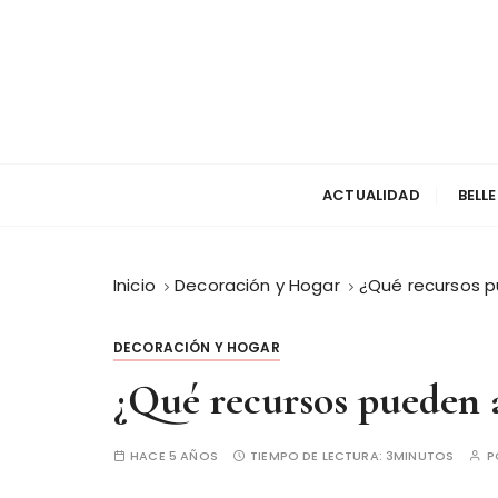
S
a
l
t
a
r
a
ACTUALIDAD
BELL
l
c
o
Inicio
Decoración y Hogar
¿Qué recursos p
n
t
e
DECORACIÓN Y HOGAR
n
¿Qué recursos pueden a
i
d
o
HACE 5 AÑOS
TIEMPO DE LECTURA:
3MINUTOS
P