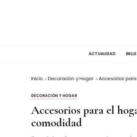
S
a
l
t
a
r
a
ACTUALIDAD
BELL
l
c
o
Inicio
Decoración y Hogar
Accesorios para 
n
t
e
DECORACIÓN Y HOGAR
n
Accesorios para el hoga
i
d
comodidad
o