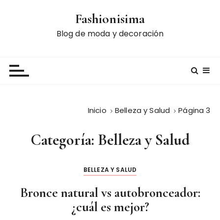
S
Fashionisima
a
l
Blog de moda y decoración
t
a
r
a
l
c
Inicio
Belleza y Salud
Página 3
o
n
Categoría:
Belleza y Salud
t
e
n
BELLEZA Y SALUD
i
d
Bronce natural vs autobronceador:
o
¿cuál es mejor?