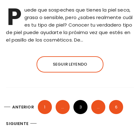
P
uede que sospeches que tienes la piel seca,
grasa o sensible, pero ¿sabes realmente cuál
es tu tipo de piel? Conocer tu verdadero tipo
de piel puede ayudarte la próxima vez que estés en
el pasillo de los cosméticos. De…
SEGUIR LEYENDO
N
ANTERIOR
1
…
3
…
6
a
v
SIGUIENTE
e