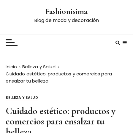
S
Fashionisima
a
l
Blog de moda y decoración
t
a
r
a
l
c
Inicio
Belleza y Salud
o
Cuidado estético: productos y comercios para
n
ensalzar tu belleza
t
e
BELLEZA Y SALUD
n
i
Cuidado estético: productos y
d
comercios para ensalzar tu
o
belleza