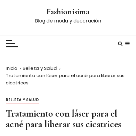
S
Fashionisima
a
l
Blog de moda y decoración
t
a
r
a
l
c
Inicio
Belleza y Salud
o
Tratamiento con láser para el acné para liberar sus
n
cicatrices
t
e
BELLEZA Y SALUD
n
i
Tratamiento con láser para el
d
acné para liberar sus cicatrices
o