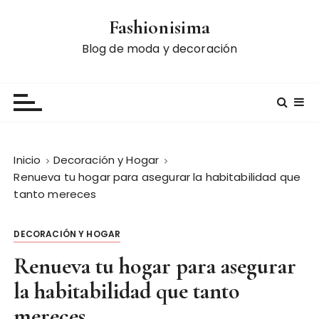
S
Fashionisima
a
l
Blog de moda y decoración
t
a
r
a
l
c
Inicio
Decoración y Hogar
o
Renueva tu hogar para asegurar la habitabilidad que
n
tanto mereces
t
e
DECORACIÓN Y HOGAR
n
i
Renueva tu hogar para asegurar
d
la habitabilidad que tanto
o
mereces