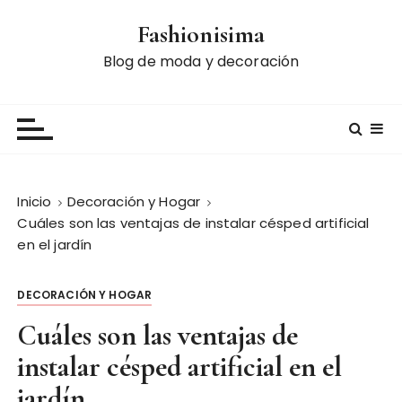
S
Fashionisima
a
l
Blog de moda y decoración
t
a
r
a
l
c
Inicio
Decoración y Hogar
o
Cuáles son las ventajas de instalar césped artificial
n
en el jardín
t
e
DECORACIÓN Y HOGAR
n
i
Cuáles son las ventajas de
d
instalar césped artificial en el
o
jardín